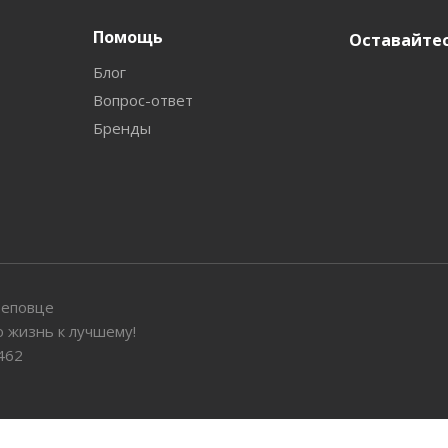
Помощь
Оставайтес
Блог
Вопрос-ответ
Бренды
реповце
 жизнь к лучшему!
462