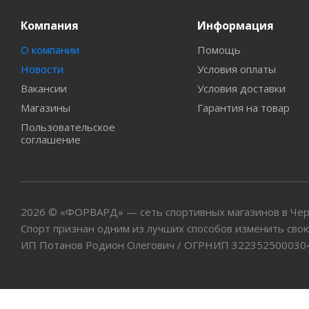
Компания
Информация
О компании
Помощь
Новости
Условия оплаты
Вакансии
Условия доставки
Магазины
Гарантия на товар
Пользовательское
соглашение
2026 © «ФОРВАРД» — сеть спортивных магазинов в Че
Спорт признан одним из лучших способов изменить свою
ИП Потанов Родион Олегович / ОГРНИП 322352500030