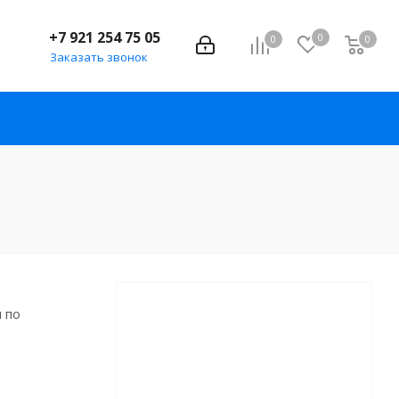
+7 921 254 75 05
0
0
0
Заказать звонок
 по