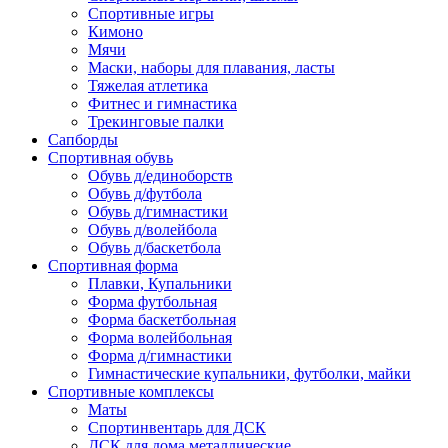
Спортивные игры
Кимоно
Мячи
Маски, наборы для плавания, ласты
Тяжелая атлетика
Фитнес и гимнастика
Трекинговые палки
Сапборды
Спортивная обувь
Обувь д/единоборств
Обувь д/футбола
Обувь д/гимнастики
Обувь д/волейбола
Обувь д/баскетбола
Спортивная форма
Плавки, Купальники
Форма футбольная
Форма баскетбольная
Форма волейбольная
Форма д/гимнастики
Гимнастические купальники, футболки, майки
Спортивные комплексы
Маты
Спортинвентарь для ДСК
ДСК для дома металлические