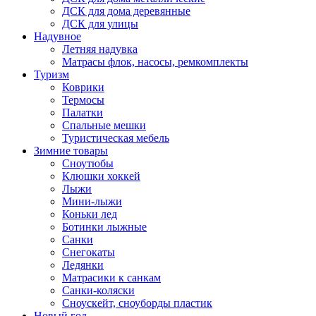
ДСК для дома деревянные
ДСК для улицы
Надувное
Летняя надувка
Матрасы флок, насосы, ремкомплекты
Туризм
Коврики
Термосы
Палатки
Спальные мешки
Туристическая мебель
Зимние товары
Сноутюбы
Клюшки хоккей
Лыжи
Мини-лыжи
Коньки лед
Ботинки лыжные
Санки
Снегокаты
Ледянки
Матрасики к санкам
Санки-коляски
Сноускейт, сноуборды пластик
Новый год