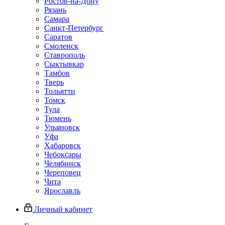
Ростов-на-Дону
Рязань
Самара
Санкт-Петербург
Саратов
Смоленск
Ставрополь
Сыктывкар
Тамбов
Тверь
Тольятти
Томск
Тула
Тюмень
Ульяновск
Уфа
Хабаровск
Чебоксары
Челябинск
Череповец
Чита
Ярославль
Личный кабинет