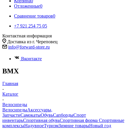
Корзина
0
Отложенные
0
Сравнение товаров
0
+7 921 254 75 05
Контактная информация
Доставка из г. Череповец
info@forward-store.ru
Вконтакте
BMX
Главная
-
Каталог
-
Велосипеды
Велосипеды
Аксессуары,
Запчасти
Самокаты
Обувь
Сапборды
Спорт
инвентарь
Спортивная обувь
Спортивная форма
Спортивные
комплексы
Надувное
Туризм
Зимние товары
Новый год
-