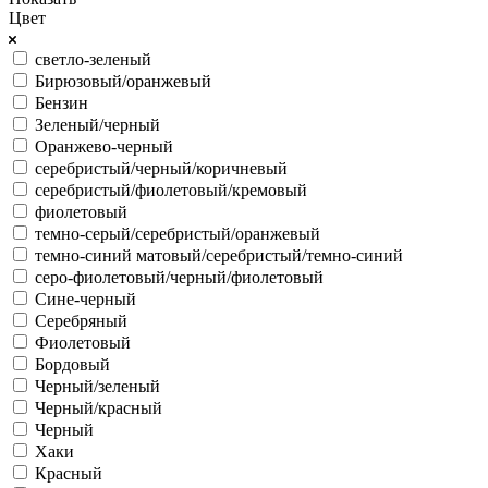
Цвет
светло-зеленый
Бирюзовый/оранжевый
Бензин
Зеленый/черный
Оранжево-черный
серебристый/черный/коричневый
серебристый/фиолетовый/кремовый
фиолетовый
темно-серый/серебристый/оранжевый
темно-синий матовый/серебристый/темно-синий
серо-фиолетовый/черный/фиолетовый
Сине-черный
Серебряный
Фиолетовый
Бордовый
Черный/зеленый
Черный/красный
Черный
Хаки
Красный