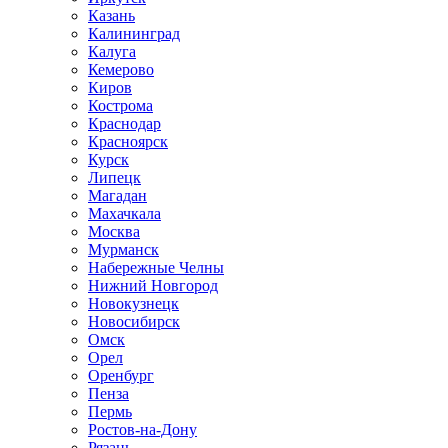
Казань
Калининград
Калуга
Кемерово
Киров
Кострома
Краснодар
Красноярск
Курск
Липецк
Магадан
Махачкала
Москва
Мурманск
Набережные Челны
Нижний Новгород
Новокузнецк
Новосибирск
Омск
Орел
Оренбург
Пенза
Пермь
Ростов-на-Дону
Рязань