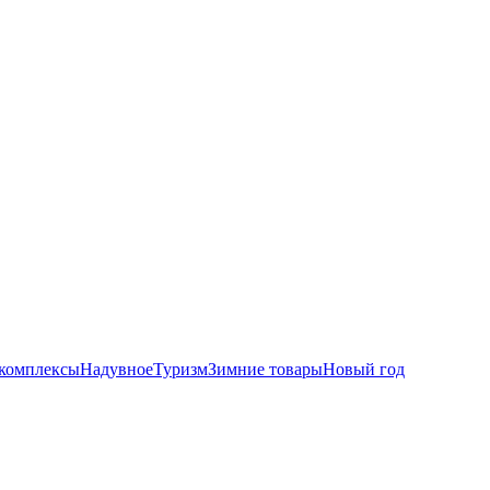
комплексы
Надувное
Туризм
Зимние товары
Новый год