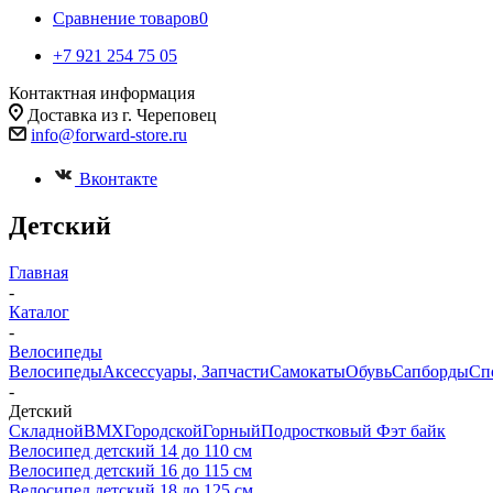
Сравнение товаров
0
+7 921 254 75 05
Контактная информация
Доставка из г. Череповец
info@forward-store.ru
Вконтакте
Детский
Главная
-
Каталог
-
Велосипеды
Велосипеды
Аксессуары, Запчасти
Самокаты
Обувь
Сапборды
Сп
-
Детский
Складной
BMX
Городской
Горный
Подростковый
Фэт байк
Велосипед детский 14 до 110 см
Велосипед детский 16 до 115 см
Велосипед детский 18 до 125 см