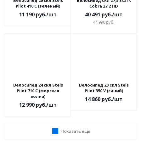
Велосипед 20 скл Stels
Велосипед скл 27,5 Stark
Pilot 410 C (зеленый)
Cobra 27.2 HD
11 190
руб.
/шт
40 491
руб.
/шт
44 990
руб.
Велосипед 24 скл Stels
Велосипед 20 скл Stels
Pilot 710 С (морская
Pilot 350 V (синий)
волна)
14 860
руб.
/шт
12 990
руб.
/шт
Показать еще