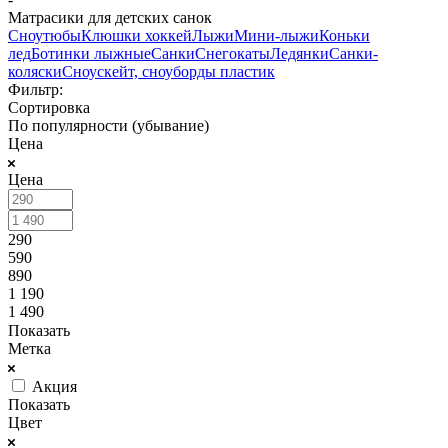
Матрасики для детских санок
Сноутюбы
Клюшки хоккей
Лыжи
Мини-лыжи
Коньки
лед
Ботинки лыжные
Санки
Снегокаты
Ледянки
Санки-
коляски
Сноускейт, сноуборды пластик
Фильтр:
Сортировка
По популярности (убывание)
Цена
Цена
290
590
890
1 190
1 490
Показать
Метка
Акция
Показать
Цвет