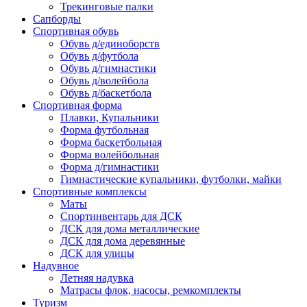
Трекинговые палки
Сапборды
Спортивная обувь
Обувь д/единоборств
Обувь д/футбола
Обувь д/гимнастики
Обувь д/волейбола
Обувь д/баскетбола
Спортивная форма
Плавки, Купальники
Форма футбольная
Форма баскетбольная
Форма волейбольная
Форма д/гимнастики
Гимнастические купальники, футболки, майки
Спортивные комплексы
Маты
Спортинвентарь для ДСК
ДСК для дома металлические
ДСК для дома деревянные
ДСК для улицы
Надувное
Летняя надувка
Матрасы флок, насосы, ремкомплекты
Туризм