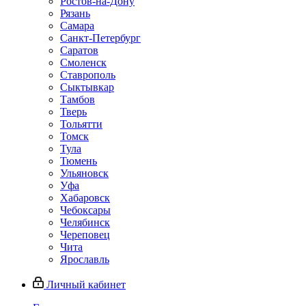
Ростов-на-Дону
Рязань
Самара
Санкт-Петербург
Саратов
Смоленск
Ставрополь
Сыктывкар
Тамбов
Тверь
Тольятти
Томск
Тула
Тюмень
Ульяновск
Уфа
Хабаровск
Чебоксары
Челябинск
Череповец
Чита
Ярославль
Личный кабинет