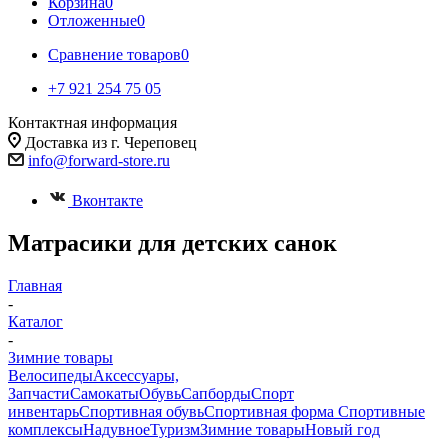
Корзина
0
Отложенные
0
Сравнение товаров
0
+7 921 254 75 05
Контактная информация
Доставка из г. Череповец
info@forward-store.ru
Вконтакте
Матрасики для детских санок
Главная
-
Каталог
-
Зимние товары
Велосипеды
Аксессуары,
Запчасти
Самокаты
Обувь
Сапборды
Спорт
инвентарь
Спортивная обувь
Спортивная форма
Спортивные
комплексы
Надувное
Туризм
Зимние товары
Новый год
-